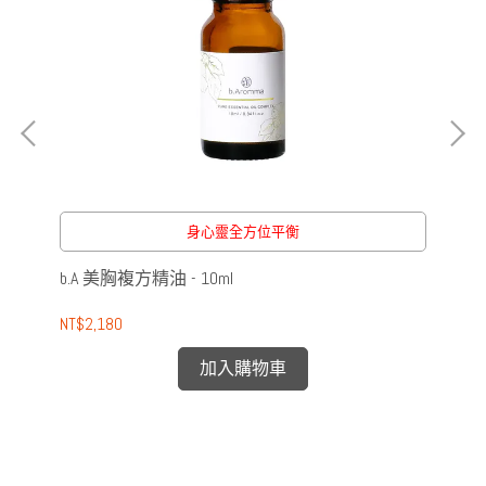
身心靈全方位平衡
b.A 美胸複方精油 - 10ml
b.
NT$2,180
NT$
加入購物車