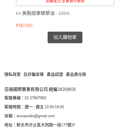
柔敏配方 全身皆可使用
b.A 美胸按摩精華油 - 100ml
b.
NT$2,580
NT$
加入購物車
隱私政策
反詐騙宣導
產品認證
產品責任險
亞揚國際實業有限公司 統編28209825
客服專線：02-27867969
客服時間：週一 - 週五 10:00-18:00
信箱：arisiaorder@gmail.com
地址：新北市汐止區大同路一段177號2F